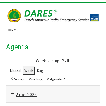
Skip
to
content
Menu
Agenda
Week van apr 27th
Maand
Week
Dag
Vorige
Vandaag
Volgende
2 mei 2026