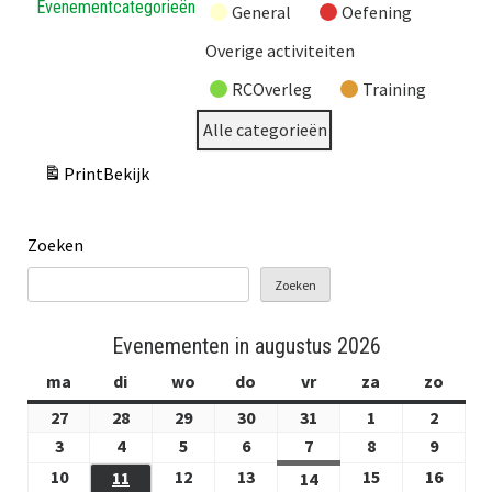
Evenementcategorieën
General
Oefening
Overige activiteiten
RCOverleg
Training
Alle categorieën
Print
Bekijk
Zoeken
Zoeken
Evenementen in augustus 2026
ma
maandag
di
dinsdag
wo
woensdag
do
donderdag
vr
vrijdag
za
zaterdag
zo
zond
27
27
28
28
29
29
30
30
31
31
1
1
2
2
juli
juli
juli
juli
juli
augustus
augus
3
3
4
4
5
5
6
6
7
7
8
8
9
9
2026
2026
2026
2026
2026
2026
2026
augustus
augustus
augustus
augustus
augustus
augustus
augus
10
10
12
12
13
13
15
15
16
16
11
11
14
14