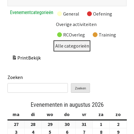
Evenementcategorieën
General
Oefening
Overige activiteiten
RCOverleg
Training
Alle categorieën
Print
Bekijk
Zoeken
Zoeken
Evenementen in augustus 2026
ma
maandag
di
dinsdag
wo
woensdag
do
donderdag
vr
vrijdag
za
zaterdag
zo
zond
27
27
28
28
29
29
30
30
31
31
1
1
2
2
juli
juli
juli
juli
juli
augustus
augus
3
3
4
4
5
5
6
6
7
7
8
8
9
9