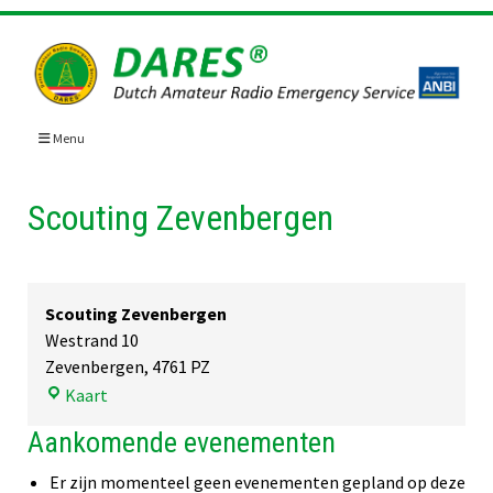
Skip
to
content
Menu
Scouting Zevenbergen
Scouting Zevenbergen
Westrand 10
Zevenbergen
,
4761 PZ
Scouting
Kaart
Zevenbergen
Aankomende evenementen
Er zijn momenteel geen evenementen gepland op deze