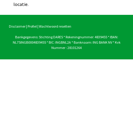
locatie.
Disclaimer
|
Profiel
|
Wachtwoord resetten
Bankgegevens: Stichting DARES * Rekeningnummer: 4839455 * IBAN:
NL75INGB0004839455 * BIC: INGBNL2A * Banknaam: ING BANK NV * Kvk
Nummer : 28101264