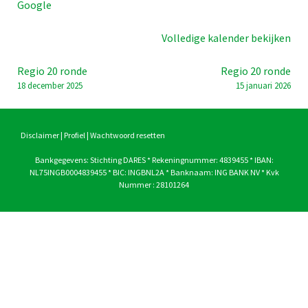
Google
Volledige kalender bekijken
Bericht
Regio 20 ronde
Regio 20 ronde
18 december 2025
15 januari 2026
navigatie
Disclaimer
|
Profiel
|
Wachtwoord resetten
Bankgegevens: Stichting DARES * Rekeningnummer: 4839455 * IBAN:
NL75INGB0004839455 * BIC: INGBNL2A * Banknaam: ING BANK NV * Kvk
Nummer : 28101264