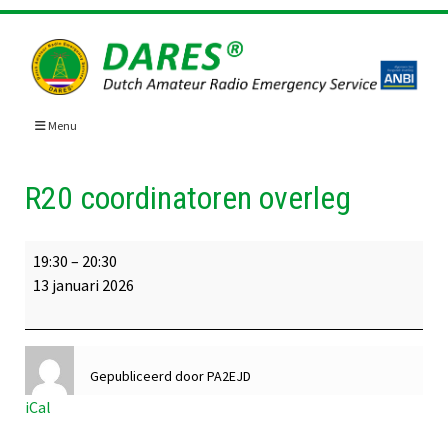
Skip
to
content
Menu
R20 coordinatoren overleg
R20
19:30
–
20:30
coordinatoren
13 januari 2026
overleg
Gepubliceerd door
PA2EJD
iCal