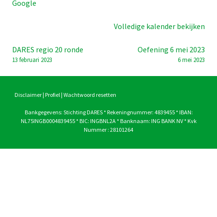
Google
Volledige kalender bekijken
Bericht
DARES regio 20 ronde
Oefening 6 mei 2023
13 februari 2023
6 mei 2023
navigatie
Disclaimer
|
Profiel
|
Wachtwoord resetten
Bankgegevens: Stichting DARES * Rekeningnummer: 4839455 * IBAN:
NL75INGB0004839455 * BIC: INGBNL2A * Banknaam: ING BANK NV * Kvk
Nummer : 28101264