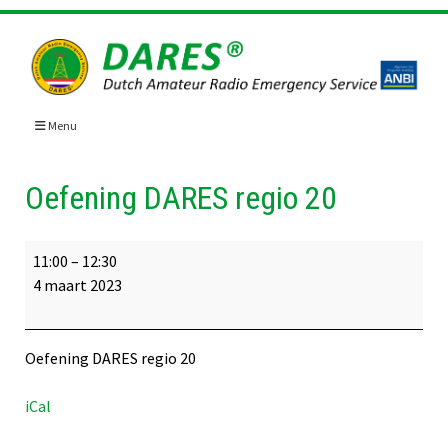
Skip
to
content
Menu
Oefening DARES regio 20
Oefening
11:00
–
12:30
DARES
4 maart 2023
regio
20
Oefening DARES regio 20
iCal